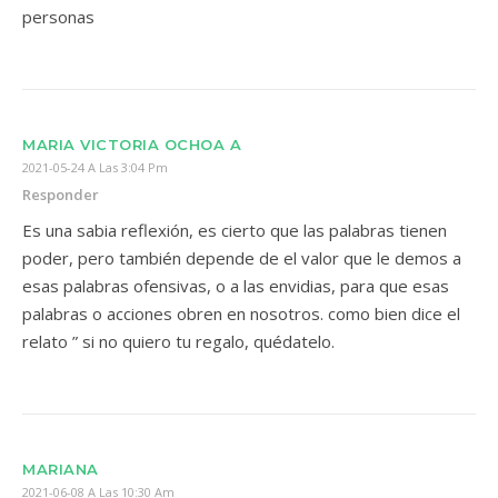
personas
MARIA VICTORIA OCHOA A
2021-05-24 A Las 3:04 Pm
Responder
Es una sabia reflexión, es cierto que las palabras tienen
poder, pero también depende de el valor que le demos a
esas palabras ofensivas, o a las envidias, para que esas
palabras o acciones obren en nosotros. como bien dice el
relato ” si no quiero tu regalo, quédatelo.
MARIANA
2021-06-08 A Las 10:30 Am