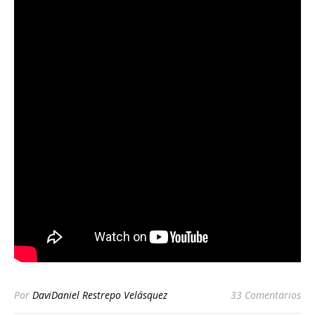
Por
DaviDaniel Restrepo Velásquez
33 Comentarios