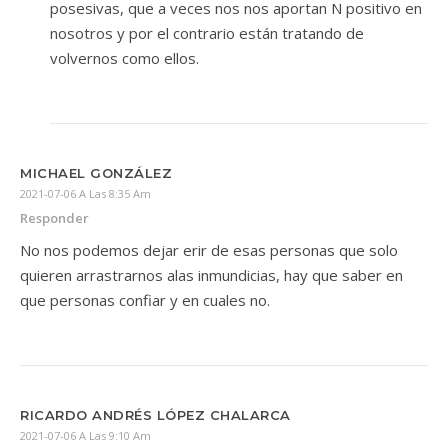
posesivas, que a veces nos nos aportan N positivo en
nosotros y por el contrario están tratando de
volvernos como ellos.
MICHAEL GONZÁLEZ
2021-07-06 A Las 8:35 Am
Responder
No nos podemos dejar erir de esas personas que solo
quieren arrastrarnos alas inmundicias, hay que saber en
que personas confiar y en cuales no.
RICARDO ANDRÉS LÓPEZ CHALARCA
2021-07-06 A Las 9:10 Am