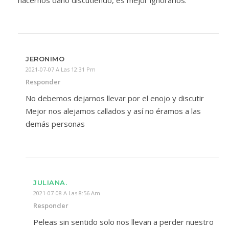
hacernos daño discutiendo, es mejor ignorarlos.
JERONIMO
2021-07-07 A Las 12:31 Pm
Responder
No debemos dejarnos llevar por el enojo y discutir
Mejor nos alejamos callados y así no éramos a las
demás personas
JULIANA.
2021-07-08 A Las 8:56 Am
Responder
Peleas sin sentido solo nos llevan a perder nuestro