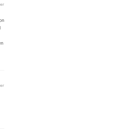
er
son
l
en
er