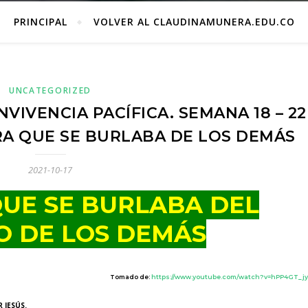
PRINCIPAL
VOLVER AL CLAUDINAMUNERA.EDU.CO
UNCATEGORIZED
VIVENCIA PACÍFICA. SEMANA 18 – 22
RA QUE SE BURLABA DE LOS DEMÁS
2021-10-17
QUE SE BURLABA DEL
O DE LOS DEMÁS
Tomado de:
https://www.youtube.com/watch?v=hPP4GT_j
 JESÚS.