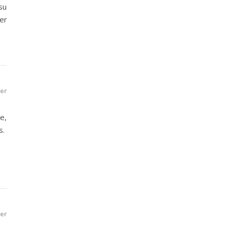
su
er
er
e,
s.
er