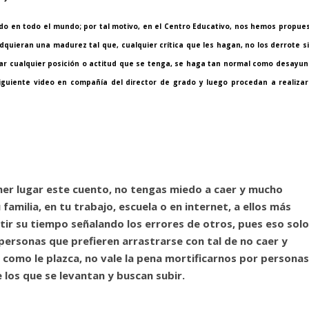
endo en todo el mundo; por tal motivo, en el Centro Educativo, nos hemos propue
uieran una madurez tal que, cualquier crítica que les hagan, no los derrote s
iar cualquier posición o actitud que se tenga, se haga tan normal como desayun
iguiente video en compañía del director de grado y luego procedan a realizar
imer lugar este cuento, no tengas miedo a caer y mucho
familia, en tu trabajo, escuela o en internet, a ellos más
tir su tiempo señalando los errores de otros, pues eso solo
 personas que prefieren arrastrarse con tal de no caer y
a como le plazca, no vale la pena mortificarnos por personas
e los que se levantan y buscan subir.