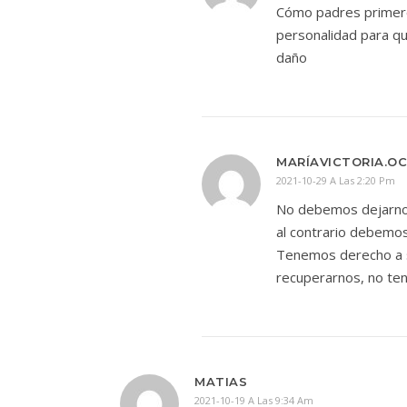
Cómo padres primero
personalidad para qu
daño
MARÍAVICTORIA.O
2021-10-29 A Las 2:20 Pm
No debemos dejarnos 
al contrario debemos
Tenemos derecho a s
recuperarnos, no tene
MATIAS
2021-10-19 A Las 9:34 Am