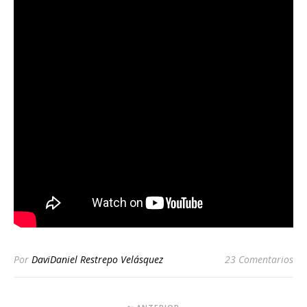
Por
DaviDaniel Restrepo Velásquez
23 Comentarios