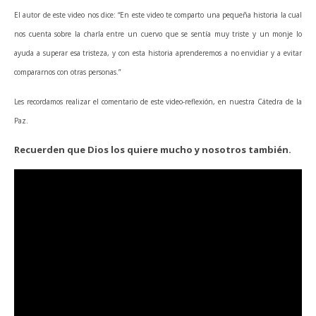
El autor de este video nos dice: “En este video te comparto una pequeña historia la cual
nos cuenta sobre la charla entre un cuervo que se sentía muy triste y un monje lo
ayuda a superar esa tristeza, y con esta historia aprenderemos a no envidiar y a evitar
compararnos con otras personas.”
Les recordamos realizar el comentario de este video-reflexión, en nuestra Cátedra de la
Paz.
Recuerden que Dios los quiere mucho y nosotros también.