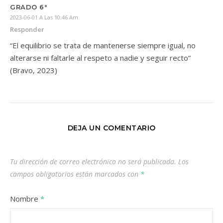
GRADO 6°
2023-06-01 A Las 10:46 Am
Responder
“El equilibrio se trata de mantenerse siempre igual, no
alterarse ni faltarle al respeto a nadie y seguir recto”
(Bravo, 2023)
DEJA UN COMENTARIO
Tu dirección de correo electrónico no será publicada.
Los
campos obligatorios están marcados con
*
Nombre
*