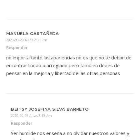
MANUELA CASTAÑEDA
2020-09-28 A Las 2:31 Pm
Responder
no importa tanto las apariencias no es que no te deban de
encontrar linddo o arreglado pero tambien debes de
pensar en la mejoria y libertad de las otras personas
BEITSY JOSEFINA SILVA BARRETO
2020-10-13 A Las 8:13 Am
Responder
Ser humilde nos enseña a no olvidar nuestros valores y