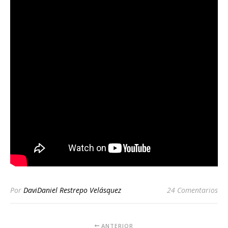
Por
DaviDaniel Restrepo Velásquez
24 Comentarios
ANTERIOR