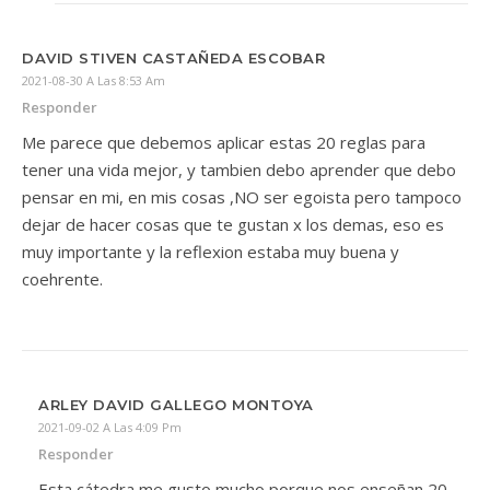
DAVID STIVEN CASTAÑEDA ESCOBAR
2021-08-30 A Las 8:53 Am
Responder
Me parece que debemos aplicar estas 20 reglas para
tener una vida mejor, y tambien debo aprender que debo
pensar en mi, en mis cosas ,NO ser egoista pero tampoco
dejar de hacer cosas que te gustan x los demas, eso es
muy importante y la reflexion estaba muy buena y
coehrente.
ARLEY DAVID GALLEGO MONTOYA
2021-09-02 A Las 4:09 Pm
Responder
Esta cátedra me gusto mucho porque nos enseñan 20