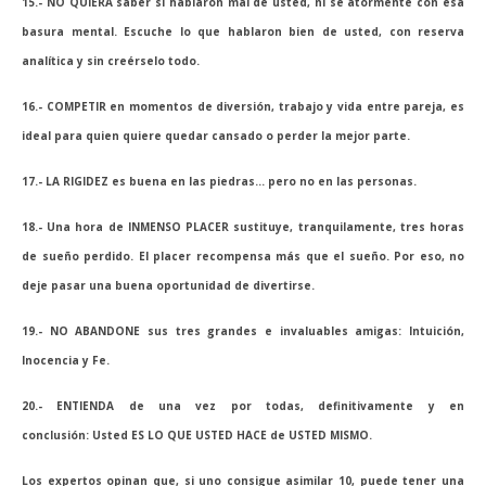
15.- NO QUIERA saber si hablaron mal de usted, ni se atormente con esa
basura mental. Escuche lo que hablaron bien de usted, con reserva
analítica y sin creérselo todo.
16.- COMPETIR en momentos de diversión, trabajo y vida entre pareja, es
ideal para quien quiere quedar cansado o perder la mejor parte.
17.- LA RIGIDEZ es buena en las piedras… pero no en las personas.
18.- Una hora de INMENSO PLACER sustituye, tranquilamente, tres horas
de sueño perdido. El placer recompensa más que el sueño. Por eso, no
deje pasar una buena oportunidad de divertirse.
19.- NO ABANDONE sus tres grandes e invaluables amigas: Intuición,
Inocencia y Fe.
20.- ENTIENDA de una vez por todas, definitivamente y en
conclusión: Usted ES LO QUE USTED HACE de USTED MISMO.
Los expertos opinan que, si uno consigue asimilar 10, puede tener una