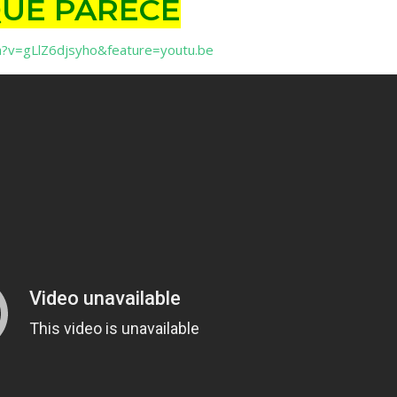
QUE PARECE
h?v=gLlZ6djsyho&feature=youtu.be