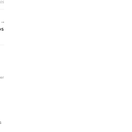
os
S
OS
er
s