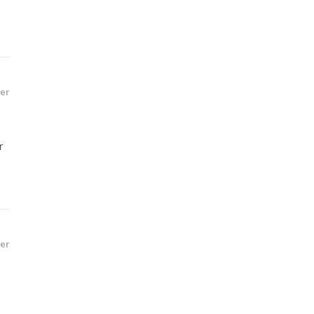
er
r
er