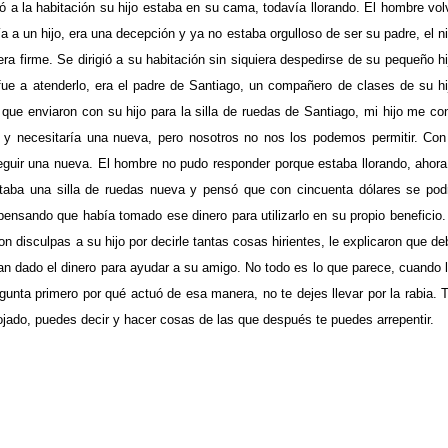
a la habitación su hijo estaba en su cama, todavía llorando. El hombre vol
ía a un hijo, era una decepción y ya no estaba orgulloso de ser su padre, el n
era firme. Se dirigió a su habitación sin siquiera despedirse de su pequeño hi
fue a atenderlo, era el padre de Santiago, un compañero de clases de su hi
 que enviaron con su hijo para la silla de ruedas de Santiago, mi hijo me co
 y necesitaría una nueva, pero nosotros no nos los podemos permitir. Con
eguir una nueva. El hombre no pudo responder porque estaba llorando, ahora
taba una silla de ruedas nueva y pensó que con cincuenta dólares se pod
 pensando que había tomado ese dinero para utilizarlo en su propio beneficio.
on disculpas a su hijo por decirle tantas cosas hirientes, le explicaron que de
an dado el dinero para ayudar a su amigo. No todo es lo que parece, cuando 
unta primero por qué actuó de esa manera, no te dejes llevar por la rabia. 
jado, puedes decir y hacer cosas de las que después te puedes arrepentir.