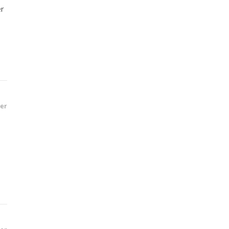
er
er